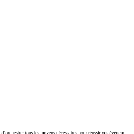
 d’orchestrer tous les moyens nécessaires pour réussir vos événem...