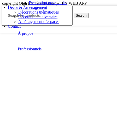
Décoration pour adulte
copyright Olga Ma Fête Réalisé par LN WEB APP
Décor & Aménagement
Décorations thématiques
Search
Décoration anniversaire
Aménagement d’espaces
Contact
À propos
Professionnels