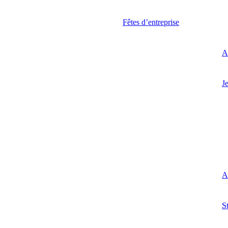
Fêtes d’entreprise
A
J
At
S