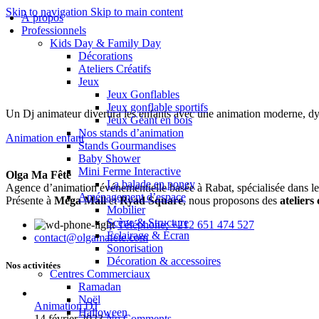
Skip to navigation
Skip to main content
À propos
Professionnels
Kids Day & Family Day
Décorations
Ateliers Créatifs
Jeux
Jeux Gonflables
Jeux gonflable sportifs
Un Dj animateur divertira les enfants avec une animation moderne, d
Jeux Géant en bois
Nos stands d’animation
Animation enfant
Stands Gourmandises
Baby Shower
Mini Ferme Interactive
Olga Ma Fête
La balade en poney
Agence d’animation événementielle basée à Rabat, spécialisée dans l
Aménagement d’espace
Présente à
Mega Mall
et
Ryad Square
, nous proposons des
ateliers
Mobilier
Scène & Structure
Téléphone: +212 651 474 527
Éclairage & Écran
contact@olgamafete.com
Sonorisation
Décoration & accessoires
Nos activitées
Centres Commerciaux
Ramadan
Noël
Animation DJ
Halloween
14 février 2023
No Comments