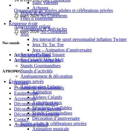
Saint Valentin
Achoura
Organisation de soirées adultes et célébrations privées
Hôtels & Restaurants
22 mars 2026
No Comments
Fêtes d’entreprise
Kermesse école
Anniversaire enfant
Animations & Spéctacles
22 mars 2026
No Comments
Jeux
Jeu interactif de sport personnalisé inflation Twister
Nos stands
Jeux Tic Tac Toe
Jeux – Animation d’anniversaire
Atelier créatifs Riad Square
Ateliers Créatifs
Atelier Créatifs Méga Mall
Structures Gonflables
Stands Gourmandises
Stands d’activités
A PROPOS
Aménagement & décoration
Événements privés
Accueil
Anniversaires Enfants
Événements professionnels
Animation
Equipements
Ateliers Créatifs
Accessoires
Activités et jeux
Décoration pour adultes
Structures Gonflables
Décorations pour garçons
Stands Gourmandises
Décorations événements
Décoration d’anniversaire
Contact
Soirée adulte & célébrations privées
Animations enfant
Animation musicale