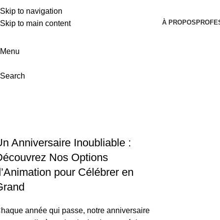
Skip to navigation
À PROPOS
PROFE
Skip to main content
Menu
Search
Tag Archives: Poney pour anniversa
Home
Posts Tagged "Poney pour anniversaire"
n Anniversaire Inoubliable :
Découvrez Nos Options
d’Animation pour Célébrer en
Grand
haque année qui passe, notre anniversaire