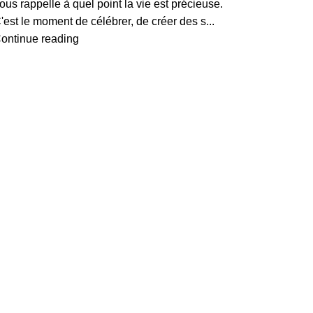
ous rappelle à quel point la vie est précieuse.
'est le moment de célébrer, de créer des s...
ontinue reading
Nos activitées
Olga Ma Fête
Agence d’animation événementielle basée
Animation DJ
à Rabat, spécialisée dans les
kermesses
scolaires, anniversaires enfants, family
14 février 202
day et événements privés
.