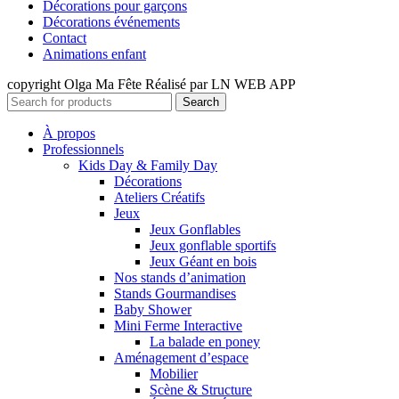
Décorations pour garçons
Décorations événements
Contact
Animations enfant
copyright Olga Ma Fête Réalisé par LN WEB APP
Search
À propos
Professionnels
Kids Day & Family Day
Décorations
Ateliers Créatifs
Jeux
Jeux Gonflables
Jeux gonflable sportifs
Jeux Géant en bois
Nos stands d’animation
Stands Gourmandises
Baby Shower
Mini Ferme Interactive
La balade en poney
Aménagement d’espace
Mobilier
Scène & Structure