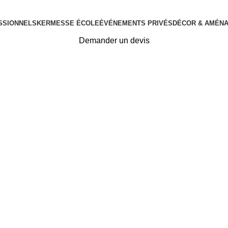
SSIONNELS
KERMESSE ÉCOLE
ÉVÉNEMENTS PRIVÉS
DÉCOR & AMÉN
Demander un devis
Tag Archives: football
Home
Posts Tagged "football"