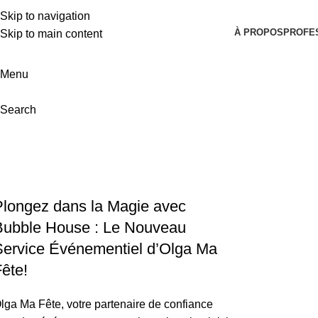
Skip to navigation
À PROPOS
PROFE
Skip to main content
Menu
Search
Tag Archives: Bulles de savon scinti
Home
Posts Tagged "Bulles de savon scintillantes"
Plongez dans la Magie avec
Bubble House : Le Nouveau
Service Événementiel d’Olga Ma
ête!
lga Ma Fête, votre partenaire de confiance