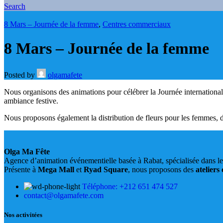
Search
8 Mars – Journée de la femme
,
Centres commerciaux
8 Mars – Journée de la femme
Posted by
olgamafete
Nous organisons des animations pour célébrer la Journée international
ambiance festive.
Nous proposons également la distribution de fleurs pour les femmes, d
Olga Ma Fête
Agence d’animation événementielle basée à Rabat, spécialisée dans l
Présente à
Mega Mall
et
Ryad Square
, nous proposons des
ateliers
Téléphone: +212 651 474 527
contact@olgamafete.com
Nos activitées