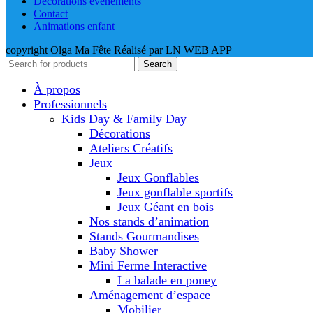
Décorations événements
Contact
Animations enfant
copyright Olga Ma Fête Réalisé par LN WEB APP
Search
À propos
Professionnels
Kids Day & Family Day
Décorations
Ateliers Créatifs
Jeux
Jeux Gonflables
Jeux gonflable sportifs
Jeux Géant en bois
Nos stands d’animation
Stands Gourmandises
Baby Shower
Mini Ferme Interactive
La balade en poney
Aménagement d’espace
Mobilier