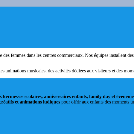
e des femmes dans les centres commerciaux. Nos équipes installent des 
es animations musicales, des activités dédiées aux visiteurs et des mome
es
kermesses scolaires, anniversaires enfants, family day et événeme
 créatifs et animations ludiques
pour offrir aux enfants des moments un